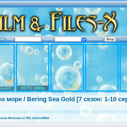
ция
·
Имя:
Пароль:
Запомнить
·
Забы
HDTV 1080p
ip-AVC
 море / Bering Sea Gold [7 сезон: 1-10 се
ные Фильмы от RG Generalfilm