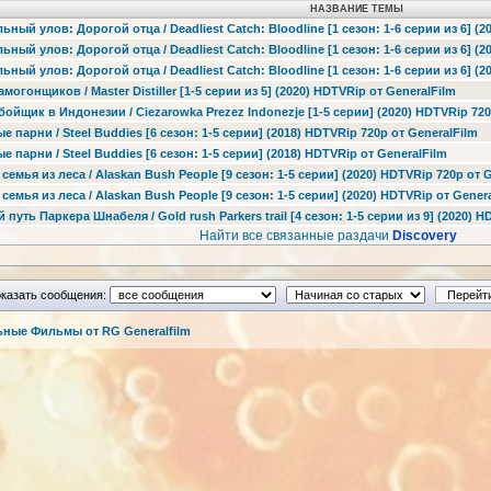
НАЗВАНИЕ ТЕМЫ
ьный улов: Дорогой отца / Deadliest Catch: Bloodline [1 сезон: 1-6 серии из 6] (2
ьный улов: Дорогой отца / Deadliest Catch: Bloodline [1 сезон: 1-6 серии из 6] (
ьный улов: Дорогой отца / Deadliest Catch: Bloodline [1 сезон: 1-6 серии из 6] (
амогонщиков / Master Distiller [1-5 серии из 5] (2020) HDTVRip от GeneralFilm
бойщик в Индонезии / Ciezarowka Prezez Indonezje [1-5 серии] (2020) HDTVRip 720
е парни / Steel Buddies [6 сезон: 1-5 серии] (2018) HDTVRip 720p от GeneralFilm
е парни / Steel Buddies [6 сезон: 1-5 серии] (2018) HDTVRip от GeneralFilm
 семья из леса / Alaskan Bush People [9 сезон: 1-5 серии] (2020) HDTVRip 720p от 
 семья из леса / Alaskan Bush People [9 сезон: 1-5 серии] (2020) HDTVRip от Gener
 путь Паркера Шнабеля / Gold rush Parkers trail [4 сезон: 1-5 серии из 9] (2020) 
Найти все связанные раздачи
Discovery
казать сообщения:
ные Фильмы от RG Generalfilm