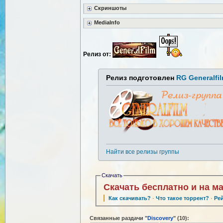
Скриншоты
MediaInfo
Релиз от:
Релиз подготовлен
RG Generalfi
Найти все релизы группы
Скачать
Скачать бесплатно и на м
Как скачивать?
·
Что такое торрент?
·
Ре
Связанные раздачи "
Discovery
" (10):