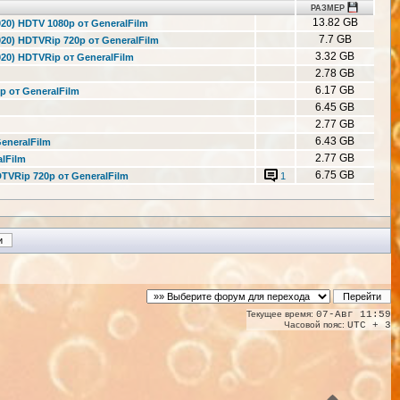
РАЗМЕР
13.82 GB
020) HDTV 1080p от GeneralFilm
7.7 GB
2020) HDTVRip 720p от GeneralFilm
3.32 GB
2020) HDTVRip от GeneralFilm
2.78 GB
6.17 GB
p от GeneralFilm
6.45 GB
2.77 GB
6.43 GB
GeneralFilm
2.77 GB
alFilm
6.75 GB
HDTVRip 720p от GeneralFilm
1
Текущее время:
07-Авг 11:59
Часовой пояс:
UTC + 3