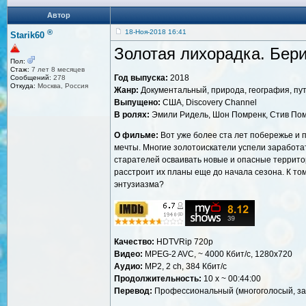
Автор
®
18-Ноя-2018 16:41
Starik60
Золотая лихорадка. Бери
Пол:
Стаж:
7 лет 8 месяцев
Год выпуска:
2018
Сообщений:
278
Откуда:
Москва, Россия
Жанр:
Документальный, природа, география, пу
Выпущено:
США, Discovery Channel
В ролях:
Эмили Ридель, Шон Помренк, Стив По
О фильме:
Вот уже более ста лет побережье и 
мечты. Многие золотоискатели успели заработат
старателей осваивать новые и опасные территор
расстроит их планы еще до начала сезона. К то
энтузиазма?
Качество:
HDTVRip 720p
Видео:
MPEG-2 AVC, ~ 4000 Кбит/с, 1280x720
Аудио:
MP2, 2 ch, 384 Кбит/с
Продолжительность:
10 х ~ 00:44:00
Перевод:
Профессиональный (многоголосый, за