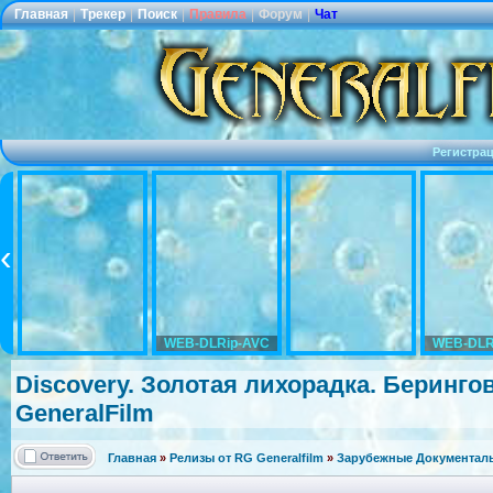
Главная
|
Трекер
|
Поиск
|
Правила
|
Форум
|
Чат
Регистра
WEB-DLRip-AVC
WEB-DLR
Discovery. Золотая лихорадка. Берингово
GeneralFilm
Главная
»
Релизы от RG Generalfilm
»
Зарубежные Документаль