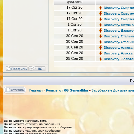
ДОБАВЛЕН
17 Окт 20
Discovery. Смертел
17 Окт 20
Discovery. Смертел
17 Окт 20
Discovery. Смертел
1 Окт 20
Discovery. Битва с
1 Окт 20
Discovery. Дально
30 Сен 20
Discovery. Стальны
30 Сен 20
Discovery. Стальны
30 Сен 20
Discovery. Аляска:
30 Сен 20
Discovery. Аляска:
25 Сен 20
Discovery: Золотой
По
Главная
»
Релизы от RG Generalfilm
»
Зарубежные Документаль
Вы
не можете
начинать темы
Вы
не можете
отвечать на сообщения
Вы
не можете
редактировать свои сообщения
Вы
не можете
удалять свои сообщения
Вы
не можете
голосовать в опросах