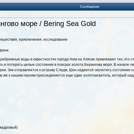
Сообщение
нгово море / Bering Sea Gold
тешествия, приключения, исследование
мренк
прибрежные воды в окрестностях города Ном на Аляске привлекают тех, кто с
ь и потерять целые состояния в поисках золота Берингова моря. В начале л
ии. Зик отправляется к острову Следж, Шон надеется сколотить состояние н
му же к нашим героям присоединяется еще один золотоискатель, который наде
кадровый)