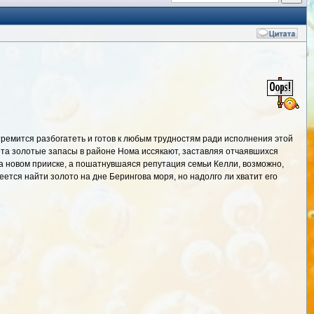
тремится разбогатеть и готов к любым трудностям ради исполнения этой
ета золотые запасы в районе Нома иссякают, заставляя отчаявшихся
а новом прииске, а пошатнувшаяся репутация семьи Келли, возможно,
ется найти золото на дне Берингова моря, но надолго ли хватит его