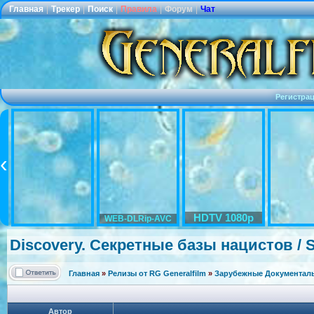
Главная
|
Трекер
|
Поиск
|
Правила
|
Форум
|
Чат
Регистра
HDTV 1080p
WEB-DLRip-AVC
Discovery. Секретные базы нацистов / Se
Главная
»
Релизы от RG Generalfilm
»
Зарубежные Документаль
Автор