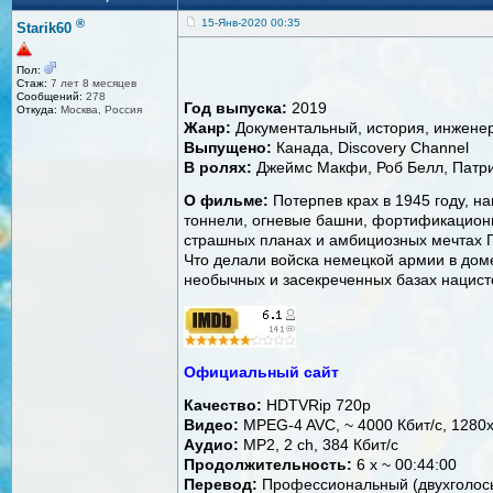
®
15-Янв-2020 00:35
Starik60
Пол:
Стаж:
7 лет 8 месяцев
Сообщений:
278
Год выпуска:
2019
Откуда:
Москва, Россия
Жанр:
Документальный, история, инженер
Выпущено:
Канада, Discovery Channel
В ролях:
Джеймс Макфи, Роб Белл, Патр
О фильме:
Потерпев крах в 1945 году, н
тоннели, огневые башни, фортификационн
страшных планах и амбициозных мечтах Г
Что делали войска немецкой армии в доме
необычных и засекреченных базах нацисто
Официальный сайт
Качество:
HDTVRip 720p
Видео:
MPEG-4 AVC, ~ 4000 Кбит/с, 1280
Аудио:
MP2, 2 ch, 384 Кбит/с
Продолжительность:
6 x ~ 00:44:00
Перевод:
Профессиональный (двухголосы