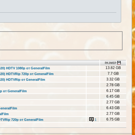
РАЗМЕР
13.82 GB
020) HDTV 1080p от GeneralFilm
7.7 GB
2020) HDTVRip 720p от GeneralFilm
3.32 GB
2020) HDTVRip от GeneralFilm
2.78 GB
6.17 GB
p от GeneralFilm
6.45 GB
2.77 GB
6.43 GB
GeneralFilm
2.77 GB
alFilm
6.75 GB
HDTVRip 720p от GeneralFilm
1