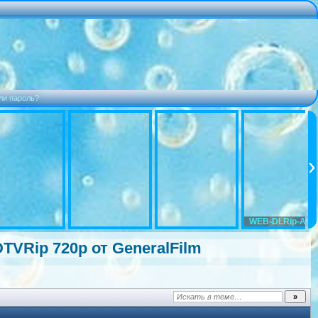
ли пароль?
WEB-DLRip-AVC
DTVRip 720p от GeneralFilm