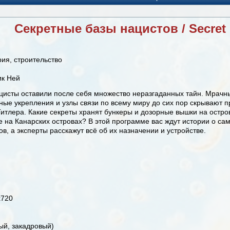
Секретные базы нацистов / Secret 
ия, строительство
ик Ней
ацисты оставили после себя множество неразгаданных тайн. Мрачн
ые укрепления и узлы связи по всему миру до сих пор скрывают п
итлера. Какие секреты хранят бункеры и дозорные вышки на остро
 на Канарских островах? В этой программе вас ждут истории о са
в, а эксперты расскажут всё об их назначении и устройстве.
x720
й, закадровый)