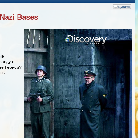
Nazi Bases
ые
равду о
ве Гернси?
мых