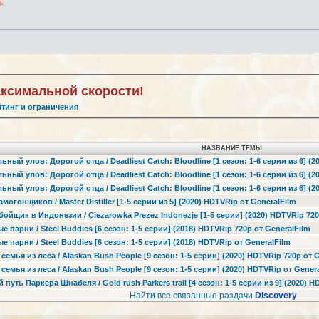
аксимальной скорости!
йтинг и ограничения
НАЗВАНИЕ ТЕМЫ
ьный улов: Дорогой отца / Deadliest Catch: Bloodline [1 сезон: 1-6 серии из 6] (2
ьный улов: Дорогой отца / Deadliest Catch: Bloodline [1 сезон: 1-6 серии из 6] (
ьный улов: Дорогой отца / Deadliest Catch: Bloodline [1 сезон: 1-6 серии из 6] (
амогонщиков / Master Distiller [1-5 серии из 5] (2020) HDTVRip от GeneralFilm
бойщик в Индонезии / Ciezarowka Prezez Indonezje [1-5 серии] (2020) HDTVRip 720
е парни / Steel Buddies [6 сезон: 1-5 серии] (2018) HDTVRip 720p от GeneralFilm
е парни / Steel Buddies [6 сезон: 1-5 серии] (2018) HDTVRip от GeneralFilm
 семья из леса / Alaskan Bush People [9 сезон: 1-5 серии] (2020) HDTVRip 720p от 
 семья из леса / Alaskan Bush People [9 сезон: 1-5 серии] (2020) HDTVRip от Gener
 путь Паркера Шнабеля / Gold rush Parkers trail [4 сезон: 1-5 серии из 9] (2020) 
Найти все связанные раздачи
Discovery