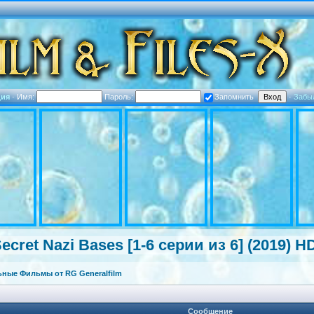
ция
·
Имя:
Пароль:
Запомнить
·
Забы
cret Nazi Bases [1-6 серии из 6] (2019) H
ные Фильмы от RG Generalfilm
Сообщение