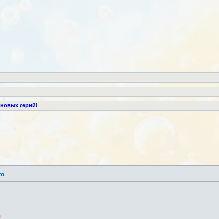
 новых серий!
lm