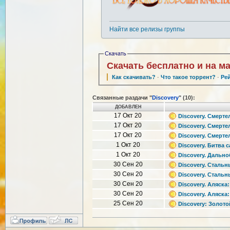
Найти все релизы группы
Скачать
Скачать бесплатно и на м
Как скачивать?
·
Что такое торрент?
·
Ре
Связанные раздачи "
Discovery
" (10):
ДОБАВЛЕН
17 Окт 20
Discovery. Смертел
17 Окт 20
Discovery. Смертел
17 Окт 20
Discovery. Смертел
1 Окт 20
Discovery. Битва с
1 Окт 20
Discovery. Дально
30 Сен 20
Discovery. Стальны
30 Сен 20
Discovery. Стальны
30 Сен 20
Discovery. Аляска:
30 Сен 20
Discovery. Аляска:
25 Сен 20
Discovery: Золотой