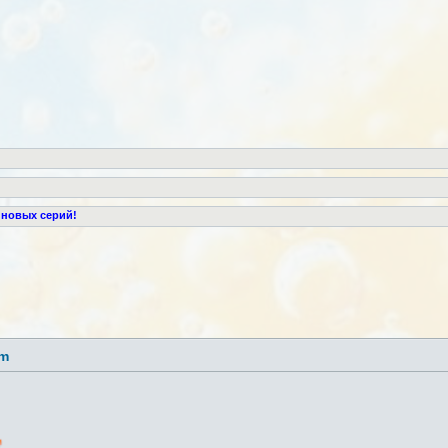
 новых серий!
lm