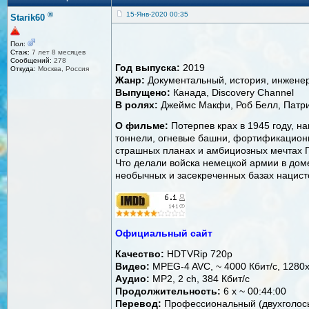
®
15-Янв-2020 00:35
Starik60
Пол:
Стаж:
7 лет 8 месяцев
Сообщений:
278
Год выпуска:
2019
Откуда:
Москва, Россия
Жанр:
Документальный, история, инженер
Выпущено:
Канада, Discovery Channel
В ролях:
Джеймс Макфи, Роб Белл, Патр
О фильме:
Потерпев крах в 1945 году, н
тоннели, огневые башни, фортификационн
страшных планах и амбициозных мечтах Г
Что делали войска немецкой армии в доме
необычных и засекреченных базах нацисто
Официальный сайт
Качество:
HDTVRip 720p
Видео:
MPEG-4 AVC, ~ 4000 Кбит/с, 1280
Аудио:
MP2, 2 ch, 384 Кбит/с
Продолжительность:
6 x ~ 00:44:00
Перевод:
Профессиональный (двухголосы