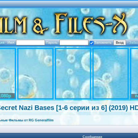
ция
·
Имя:
Пароль:
Запомнить
·
Забы
1080p
W
cret Nazi Bases [1-6 серии из 6] (2019) H
ные Фильмы от RG Generalfilm
Сообщение