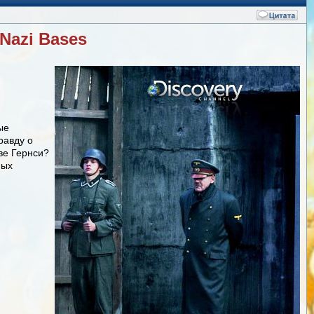
Nazi Bases
ые
равду о
ве Гернси?
мых