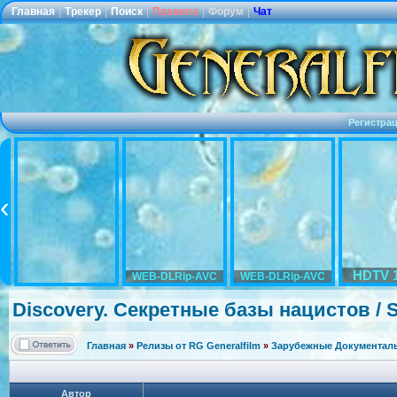
Главная
|
Трекер
|
Поиск
|
Правила
|
Форум
|
Чат
Регистра
HDTV 
WEB-DLRip-AVC
WEB-DLRip-AVC
Discovery. Секретные базы нацистов / Se
Главная
»
Релизы от RG Generalfilm
»
Зарубежные Документаль
Автор