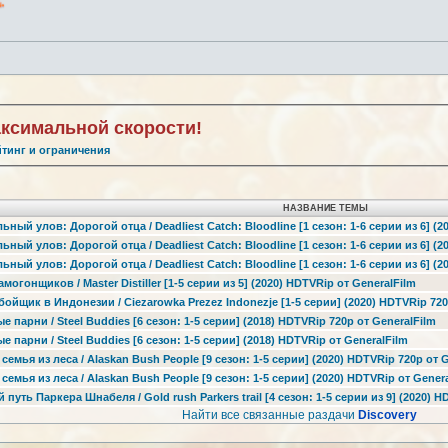
аксимальной скорости!
йтинг и ограничения
НАЗВАНИЕ ТЕМЫ
ьный улов: Дорогой отца / Deadliest Catch: Bloodline [1 сезон: 1-6 серии из 6] (2
ьный улов: Дорогой отца / Deadliest Catch: Bloodline [1 сезон: 1-6 серии из 6] (
ьный улов: Дорогой отца / Deadliest Catch: Bloodline [1 сезон: 1-6 серии из 6] (
амогонщиков / Master Distiller [1-5 серии из 5] (2020) HDTVRip от GeneralFilm
бойщик в Индонезии / Ciezarowka Prezez Indonezje [1-5 серии] (2020) HDTVRip 720
е парни / Steel Buddies [6 сезон: 1-5 серии] (2018) HDTVRip 720p от GeneralFilm
е парни / Steel Buddies [6 сезон: 1-5 серии] (2018) HDTVRip от GeneralFilm
 семья из леса / Alaskan Bush People [9 сезон: 1-5 серии] (2020) HDTVRip 720p от 
 семья из леса / Alaskan Bush People [9 сезон: 1-5 серии] (2020) HDTVRip от Gener
 путь Паркера Шнабеля / Gold rush Parkers trail [4 сезон: 1-5 серии из 9] (2020) 
Найти все связанные раздачи
Discovery