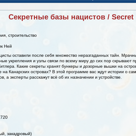
Секретные базы нацистов / Secret 
ия, строительство
ик Ней
ацисты оставили после себя множество неразгаданных тайн. Мрачн
ые укрепления и узлы связи по всему миру до сих пор скрывают п
итлера. Какие секреты хранят бункеры и дозорные вышки на остро
 на Канарских островах? В этой программе вас ждут истории о са
в, а эксперты расскажут всё об их назначении и устройстве.
x720
й, закадровый)