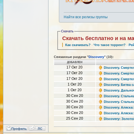
Найти все релизы группы
Скачать
Скачать бесплатно и на м
Как скачивать?
·
Что такое торрент?
·
Ре
Связанные раздачи "
Discovery
" (10):
ДОБАВЛЕН
17 Окт 20
Discovery. Смертел
17 Окт 20
Discovery. Смертел
17 Окт 20
Discovery. Смертел
1 Окт 20
Discovery. Битва с
1 Окт 20
Discovery. Дально
30 Сен 20
Discovery. Стальны
30 Сен 20
Discovery. Стальны
30 Сен 20
Discovery. Аляска:
30 Сен 20
Discovery. Аляска:
25 Сен 20
Discovery: Золотой