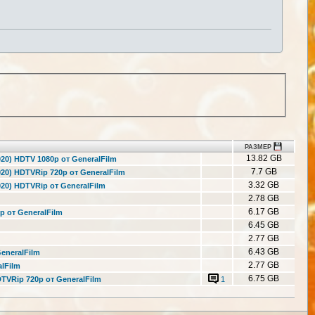
РАЗМЕР
13.82 GB
020) HDTV 1080p от GeneralFilm
7.7 GB
2020) HDTVRip 720p от GeneralFilm
3.32 GB
2020) HDTVRip от GeneralFilm
2.78 GB
6.17 GB
p от GeneralFilm
6.45 GB
2.77 GB
6.43 GB
GeneralFilm
2.77 GB
alFilm
6.75 GB
HDTVRip 720p от GeneralFilm
1