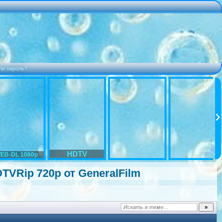
ли пароль?
HDTV
EB-DL 1080p
DTVRip 720p от GeneralFilm