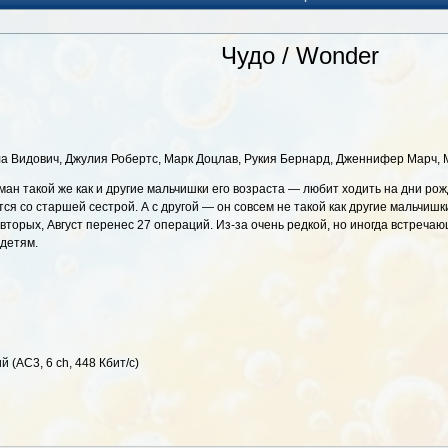
Чудо / Wonder
а Видович, Джулия Робертс, Марк Доцлав, Рукия Бернард, Дженнифер Марч, 
ан такой же как и другие мальчишки его возраста — любит ходить на дни ро
тся со старшей сестрой. А с другой — он совсем не такой как другие мальчишк
вторых, Август перенес 27 операций. Из-за очень редкой, но иногда встречаю
 детям.
й (AC3, 6 ch, 448 Кбит/с)