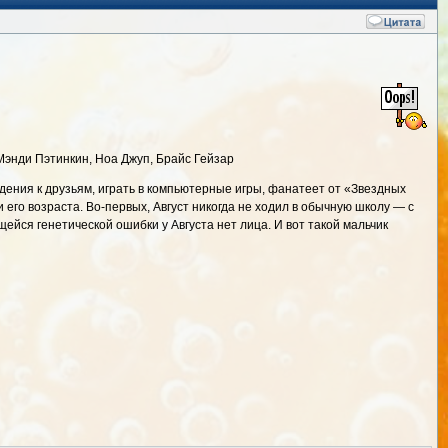
Мэнди Пэтинкин, Ноа Джуп, Брайс Гейзар
ждения к друзьям, играть в компьютерные игры, фанатеет от «Звездных
и его возраста. Во-первых, Август никогда не ходил в обычную школу — с
щейся генетической ошибки у Августа нет лица. И вот такой мальчик