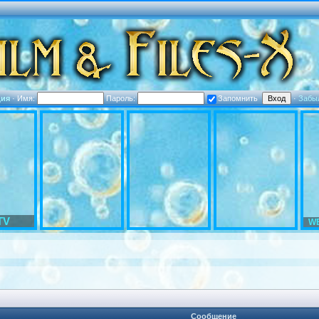
ция
·
Имя:
Пароль:
Запомнить
·
Забы
TV
WE
Сообщение