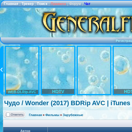
Главная
|
Трекер
|
Поиск
|
Правила
|
Форум
|
Чат
Регистра
HDTV
HD
WEB-DLRip-AVC
Чудо / Wonder (2017) BDRip AVC | iTunes
Главная
»
Фильмы
»
Зарубежные
Автор