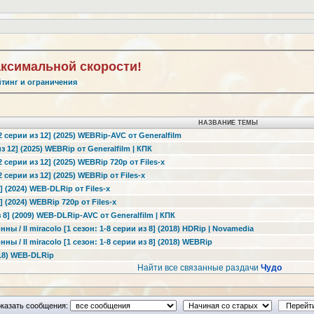
аксимальной скорости!
йтинг и ограничения
НАЗВАНИЕ ТЕМЫ
2 серии из 12] (2025) WEBRip-AVC от Generalfilm
з 12] (2025) WEBRip от Generalfilm | КПК
2 серии из 12] (2025) WEBRip 720p от Files-x
2 серии из 12] (2025) WEBRip от Files-x
 (2024) WEB-DLRip от Files-x
 (2024) WEBRip 720p от Files-x
 8] (2009) WEB-DLRip-AVC от Generalfilm | КПК
ы / Il miracolo [1 сезон: 1-8 серии из 8] (2018) HDRip | Novamedia
ы / Il miracolo [1 сезон: 1-8 серии из 8] (2018) WEBRip
018) WEB-DLRip
Найти все связанные раздачи
Чудо
казать сообщения: