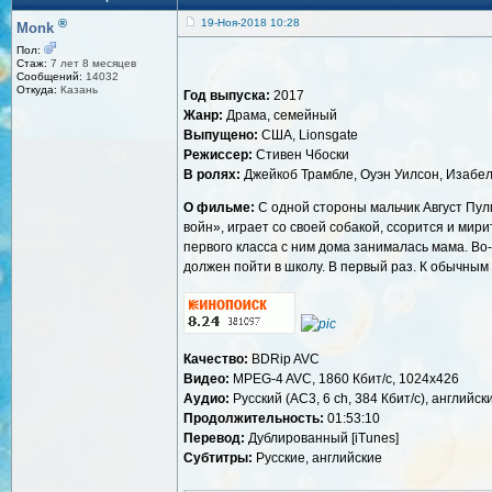
®
19-Ноя-2018 10:28
Monk
Пол:
Стаж:
7 лет 8 месяцев
Сообщений:
14032
Откуда:
Казань
Год выпуска:
2017
Жанр:
Драма, семейный
Выпущено:
США, Lionsgate
Режиссер:
Стивен Чбоски
В ролях:
Джейкоб Трамбле, Оуэн Уилсон, Изабел
О фильме:
С одной стороны мальчик Август Пулм
войн», играет со своей собакой, ссорится и мири
первого класса с ним дома занималась мама. Во-
должен пойти в школу. В первый раз. К обычным
Качество:
BDRip AVC
Видео:
MPEG-4 AVC, 1860 Кбит/с, 1024x426
Аудио:
Русский (AC3, 6 ch, 384 Кбит/с), английски
Продолжительность:
01:53:10
Перевод:
Дублированный [iTunes]
Субтитры:
Русские, английские