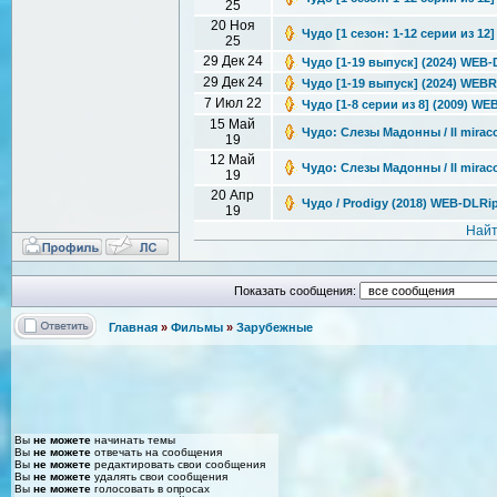
25
20 Ноя
Чудо [1 сезон: 1-12 серии из 12]
25
29 Дек 24
Чудо [1-19 выпуск] (2024) WEB-D
29 Дек 24
Чудо [1-19 выпуск] (2024) WEBRi
7 Июл 22
Чудо [1-8 серии из 8] (2009) WE
15 Май
Чудо: Слезы Мадонны / Il miraco
19
12 Май
Чудо: Слезы Мадонны / Il miraco
19
20 Апр
Чудо / Prodigy (2018) WEB-DLRi
19
Найт
Показать сообщения:
Главная
»
Фильмы
»
Зарубежные
Вы
не можете
начинать темы
Вы
не можете
отвечать на сообщения
Вы
не можете
редактировать свои сообщения
Вы
не можете
удалять свои сообщения
Вы
не можете
голосовать в опросах