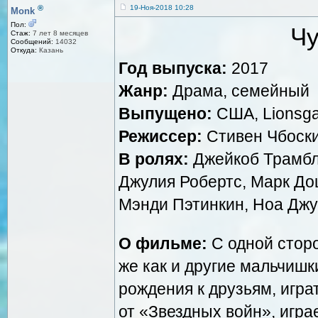
®
19-Ноя-2018 10:28
Monk
Пол:
Чу
Стаж:
7 лет 8 месяцев
Сообщений:
14032
Откуда:
Казань
Год выпуска:
2017
Жанр:
Драма, семейный
Выпущено:
США, Lionsga
Режиссер:
Стивен Чбоск
В ролях:
Джейкоб Трамбле
Джулия Робертс, Марк До
Мэнди Пэтинкин, Ноа Джу
О фильме:
С одной сторо
же как и другие мальчишк
рождения к друзьям, игра
от «Звездных войн», игра