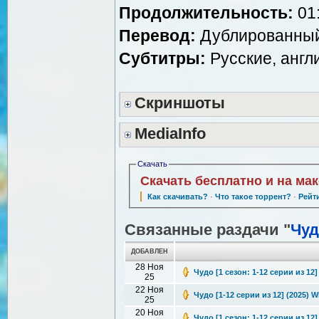
Продолжительность:
01:
Перевод:
Дублированный 
Субтитры:
Русские, англ
Скриншоты
MediaInfo
Скачать
Скачать бесплатно и на ма
Как скачивать?
·
Что такое торрент?
·
Рейт
Связанные раздачи "
Чуд
ДОБАВЛЕН
28 Ноя
Чудо [1 сезон: 1-12 серии из 12
25
22 Ноя
Чудо [1-12 серии из 12] (2025) W
25
20 Ноя
Чудо [1 сезон: 1-12 серии из 12]