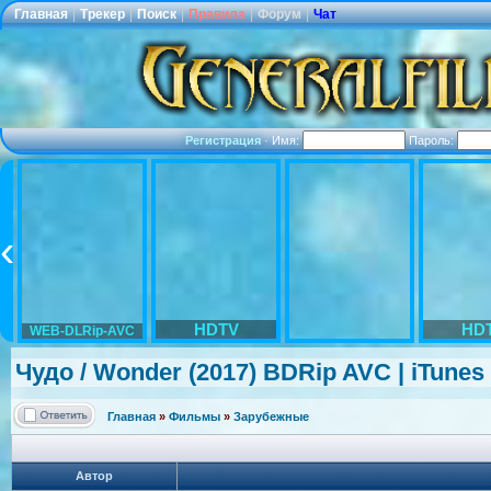
Главная
|
Трекер
|
Поиск
|
Правила
|
Форум
|
Чат
Регистрация
·
Имя:
Пароль:
HDTV
HD
WEB-DLRip-AVC
Чудо / Wonder (2017) BDRip AVC | iTunes
Главная
»
Фильмы
»
Зарубежные
Автор