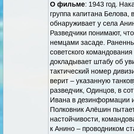
О фильме
: 1943 год. На
группа капитана Белова, 
обнаруживает у села Ани
Разведчики понимают, что
немцами засаде. Раненны
советского командования 
докладывает штабу об ув
тактический номер дивиз
верит – указанную танко
разведчик, Одинцов, в со
Ивана в дезинформации и
Полковник Алёшин пытаетс
настойчивости, командов
к Анино – проводником ст