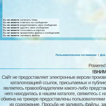
Вы
не можете
начинать темы
Вы
не можете
отвечать на сообщения
Вы
не можете
редактировать свои сообщения
Вы
не можете
удалять свои сообщения
Вы
не можете
голосовать в опросах
Вы
не можете
прикреплять файлы к сообщениям
Вы
не можете
скачивать файлы
Пользовательское соглашение
|
Для
Powered
!ВНИМ
Сайт не предоставляет электронные версии произв
каталогизацией ссылок, присылаемых и публи
являетесь правообладателем какого-либо представ
него находилась в нашем каталоге, свяжитесь с 
обмена на трекере предоставлены пользователями с
их содержание. Просьба не заливать файлы, з