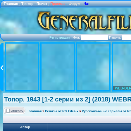
Главная
|
Трекер
|
Поиск
|
Правила
|
Форум
|
Чат
Регистрация
·
Имя:
Пароль:
WEB-DLR
Топор. 1943 [1-2 серии из 2] (2018) WEBRi
Главная
»
Релизы от RG Files-x
»
Русскоязычные сериалы от RG 
Автор