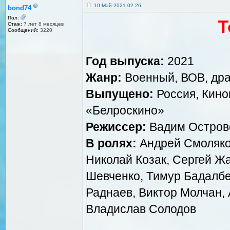
®
10-Май-2021 02:26
bond74
Пол:
Т
Стаж:
7 лет 8 месяцев
Сообщений:
3220
Год выпуска:
2021
Жанр:
Военный, ВОВ, дра
Выпущено:
Россия, Кин
«Белроскино»
Режиссер:
Вадим Остров
В ролях:
Андрей Смоляков
Николай Козак, Сергей Ж
Шевченко, Тимур Бадалбе
Раднаев, Виктор Молчан, 
Владислав Солодов