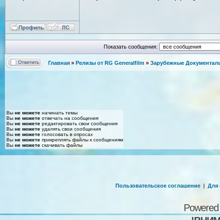
Показать сообщения:
Главная
»
Релизы от RG Generalfilm
»
Зарубежные Документаль
Вы
не можете
начинать темы
Вы
не можете
отвечать на сообщения
Вы
не можете
редактировать свои сообщения
Вы
не можете
удалять свои сообщения
Вы
не можете
голосовать в опросах
Вы
не можете
прикреплять файлы к сообщениям
Вы
не можете
скачивать файлы
Пользовательское соглашение
|
Для
Powered