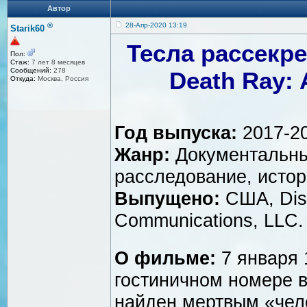
Автор
®
28-Апр-2020 13:19
Starik60
Тесла рассекре
Пол:
Стаж:
7 лет 8 месяцев
Сообщений:
278
Death Ray: 
Откуда:
Москва, Россия
Год выпуска:
2017-2
Жанр:
Документальны
расследование, исто
Выпущено:
США, Dis
Communications, LLC.
О фильме:
7 января 
гостиничном номере 
найден мертвым «чел