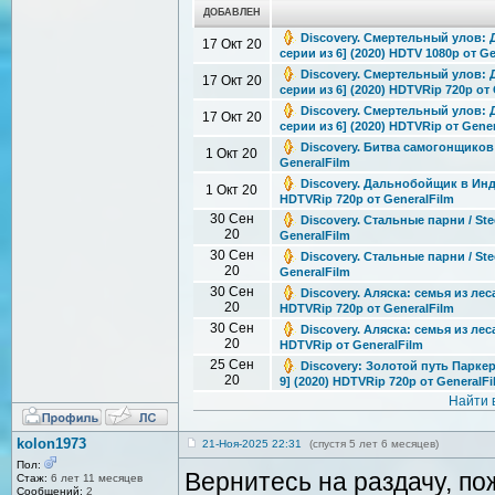
ДОБАВЛЕН
Discovery. Смертельный улов: До
17 Окт 20
серии из 6] (2020) HDTV 1080p от G
Discovery. Смертельный улов: До
17 Окт 20
серии из 6] (2020) HDTVRip 720p от
Discovery. Смертельный улов: До
17 Окт 20
серии из 6] (2020) HDTVRip от Gene
Discovery. Битва самогонщиков / 
1 Окт 20
GeneralFilm
Discovery. Дальнобойщик в Индо
1 Окт 20
HDTVRip 720p от GeneralFilm
30 Сен
Discovery. Стальные парни / Ste
20
GeneralFilm
30 Сен
Discovery. Стальные парни / Ste
20
GeneralFilm
30 Сен
Discovery. Аляска: семья из леса
20
HDTVRip 720p от GeneralFilm
30 Сен
Discovery. Аляска: семья из леса
20
HDTVRip от GeneralFilm
25 Сен
Discovery: Золотой путь Паркера
20
9] (2020) HDTVRip 720p от GeneralF
Найти 
kolon1973
21-Ноя-2025 22:31
(спустя 5 лет 6 месяцев)
Пол:
Вернитесь на раздачу, по
Стаж:
6 лет 11 месяцев
Сообщений:
2