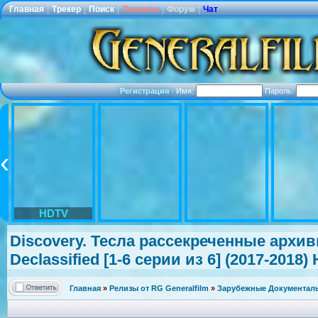
Главная
|
Трекер
|
Поиск
|
Правила
|
Форум
|
Чат
Регистрация
·
Имя:
Пароль:
HDTV
Discovery. Тесла рассекреченн
ые архивы
Declassified
[1-6 серии из 6] (2017-2018)
Главная
»
Релизы от RG Generalfilm
»
Зарубежные Документаль