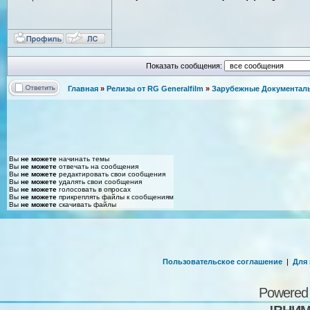
Показать сообщения:
Главная
»
Релизы от RG Generalfilm
»
Зарубежные Документаль
Вы
не можете
начинать темы
Вы
не можете
отвечать на сообщения
Вы
не можете
редактировать свои сообщения
Вы
не можете
удалять свои сообщения
Вы
не можете
голосовать в опросах
Вы
не можете
прикреплять файлы к сообщениям
Вы
не можете
скачивать файлы
Пользовательское соглашение
|
Для
Powered