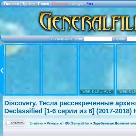
Главная
|
Трекер
|
Поиск
|
Правила
|
Форум
|
Чат
Регистрация
·
Имя:
Пароль:
WEB-DLRip-AVC
WEB-DLR
Discovery. Тесла рассекреченн
ые архивы
Declassified
[1-6 серии из 6] (2017-2018)
Главная
»
Релизы от RG Generalfilm
»
Зарубежные Документаль