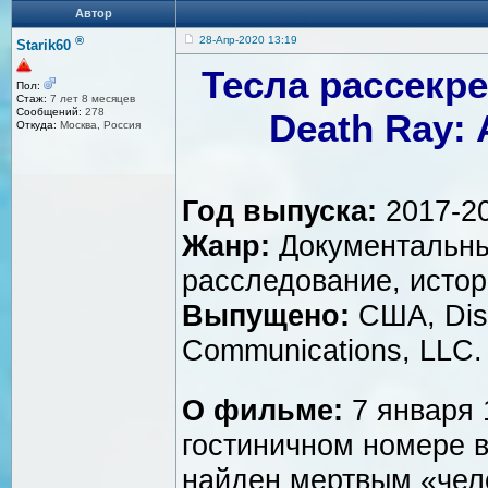
Автор
®
28-Апр-2020 13:19
Starik60
Тесла рассекре
Пол:
Стаж:
7 лет 8 месяцев
Сообщений:
278
Death Ray: 
Откуда:
Москва, Россия
Год выпуска:
2017-2
Жанр:
Документальны
расследование, исто
Выпущено:
США, Dis
Communications, LLC.
О фильме:
7 января 
гостиничном номере 
найден мертвым «чел