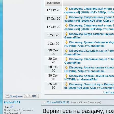
ДОБАВЛЕН
Discovery. Смертельный улов: До
17 Окт 20
серии из 6] (2020) HDTV 1080p от G
Discovery. Смертельный улов: До
17 Окт 20
серии из 6] (2020) HDTVRip 720p от
Discovery. Смертельный улов: До
17 Окт 20
серии из 6] (2020) HDTVRip от Gene
Discovery. Битва самогонщиков / 
1 Окт 20
GeneralFilm
Discovery. Дальнобойщик в Индо
1 Окт 20
HDTVRip 720p от GeneralFilm
30 Сен
Discovery. Стальные парни / Ste
20
GeneralFilm
30 Сен
Discovery. Стальные парни / Ste
20
GeneralFilm
30 Сен
Discovery. Аляска: семья из леса
20
HDTVRip 720p от GeneralFilm
30 Сен
Discovery. Аляска: семья из леса
20
HDTVRip от GeneralFilm
25 Сен
Discovery: Золотой путь Паркера
20
9] (2020) HDTVRip 720p от GeneralF
Найти 
kolon1973
21-Ноя-2025 22:31
(спустя 5 лет 6 месяцев)
Пол:
Вернитесь на раздачу, по
Стаж:
6 лет 11 месяцев
Сообщений:
2