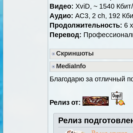
Видео:
XviD, ~ 1540 Кбит
Аудио:
AC3, 2 ch, 192 Кби
Продолжительность:
6 x
Перевод:
Профессиональ
Скриншоты
MediaInfo
Благодарю за отличный п
Релиз от:
Релиз подготовле