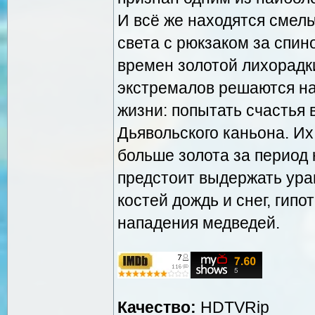
И всё же находятся смель
света с рюкзаком за спин
времен золотой лихорадк
экстремалов решаются на
жизни: попытать счастья 
Дьявольского каньона. Их
больше золота за период 
предстоит выдержать ура
костей дождь и снег, гипо
нападения медведей.
Качество:
HDTVRip