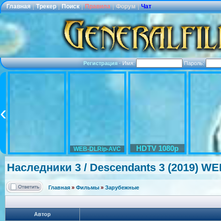
Главная
|
Трекер
|
Поиск
|
Правила
|
Форум
|
Чат
Регистрация
·
Имя:
Пароль:
HDTV 1080p
WEB-DLRip-AVC
Наследники 3 / Descendants 3 (2019) WE
Главная
»
Фильмы
»
Зарубежные
Автор