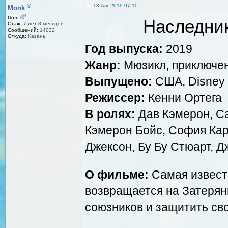
®
13-Авг-2019 07:11
Monk
Пол:
Наследник
Стаж:
7 лет 8 месяцев
Сообщений:
14032
Откуда:
Казань
Год выпуска:
2019
Жанр:
Мюзикл, приключе
Выпущено:
США, Disney
Режиссер:
Кенни Ортега
В ролях:
Дав Кэмерон, С
Кэмерон Бойс, София Ка
Джексон, Бу Бу Стюарт, 
О фильме:
Самая известн
возвращается на Затерян
союзников и защитить св