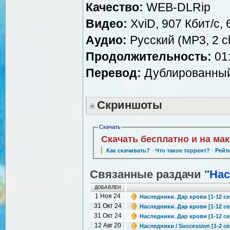
Качество:
WEB-DLRip
Видео:
XviD, 907 Кбит/с,
Аудио:
Русский (МР3, 2 ch
Продолжительность:
01:
Перевод:
Дублированный 
Скриншоты
Скачать
Скачать бесплатно и на ма
Как скачивать?
·
Что такое торрент?
·
Рейт
Связанные раздачи "
Нас
ДОБАВЛЕН
1 Ноя 24
Наследники. Дар крови [1-12 се
31 Окт 24
Наследники. Дар крови [1-12 сер
31 Окт 24
Наследники. Дар крови [1-12 сер
12 Авг 20
Наследники / Succession [1-2 се