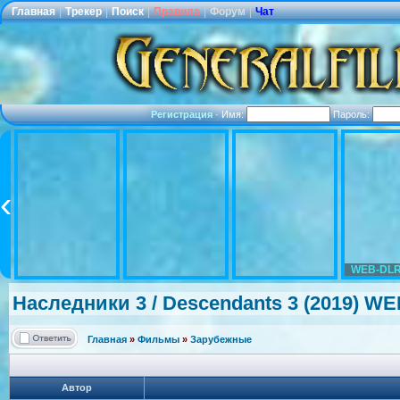
Главная
|
Трекер
|
Поиск
|
Правила
|
Форум
|
Чат
Регистрация
·
Имя:
Пароль:
WEB-DLR
Наследники 3 / Descendants 3 (2019) W
Главная
»
Фильмы
»
Зарубежные
Автор