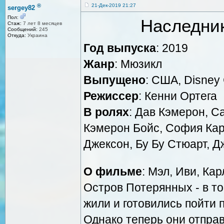
®
21-Дек-2019 21:27
sergey82
Пол:
Наследник
Стаж:
7 лет 8 месяцев
Сообщений:
245
Откуда:
Украина
Год выпуска
: 2019
Жанр
: Мюзикл
Выпущено
: США, Disney
Режиссер
: Кенни Ортега
В ролях
: Дав Кэмерон, С
Кэмерон Бойс, София Ка
Джексон, Бу Бу Стюарт, 
О фильме
: Мэл, Иви, Ка
Остров Потерянных - в то
жили и готовились пойти 
Однако теперь они отправ