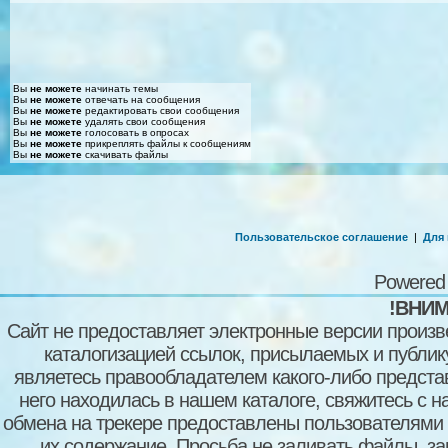
Вы
не можете
начинать темы
Вы
не можете
отвечать на сообщения
Вы
не можете
редактировать свои сообщения
Вы
не можете
удалять свои сообщения
Вы
не можете
голосовать в опросах
Вы
не можете
прикреплять файлы к сообщениям
Вы
не можете
скачивать файлы
Пользовательское соглашение
|
Для
Powered
!ВНИМ
Сайт не предоставляет электронные версии произв
каталогизацией ссылок, присылаемых и публи
являетесь правообладателем какого-либо представ
него находилась в нашем каталоге, свяжитесь с 
обмена на трекере предоставлены пользователями с
их содержание. Просьба не заливать файлы, з