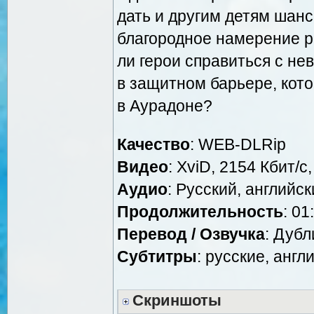
дать и другим детям шанс
благородное намерение р
ли герои справиться с н
в защитном барьере, кот
в Аурадоне?
Качество
: WEB-DLRip
Видео
: XviD, 2154 Кбит/с
Аудио
: Русский, английск
Продолжительность
: 01
Перевод / Озвучка
: Дубл
Cубтитры
: русские, англ
Скриншоты