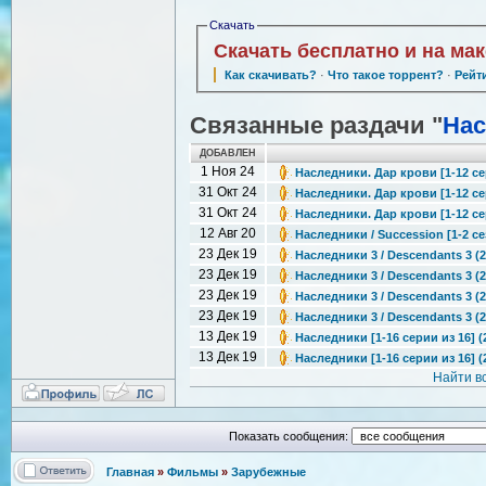
Скачать
Скачать бесплатно и на ма
Как скачивать?
·
Что такое торрент?
·
Рейт
Связанные раздачи "
Нас
ДОБАВЛЕН
1 Ноя 24
Наследники. Дар крови [1-12 се
31 Окт 24
Наследники. Дар крови [1-12 сер
31 Окт 24
Наследники. Дар крови [1-12 сер
12 Авг 20
Наследники / Succession [1-2 се
23 Дек 19
Наследники 3 / Descendants 3 (
23 Дек 19
Наследники 3 / Descendants 3 (2
23 Дек 19
Наследники 3 / Descendants 3 (
23 Дек 19
Наследники 3 / Descendants 3 (
13 Дек 19
Наследники [1-16 серии из 16] (
13 Дек 19
Наследники [1-16 серии из 16] (
Найти в
Показать сообщения:
Главная
»
Фильмы
»
Зарубежные