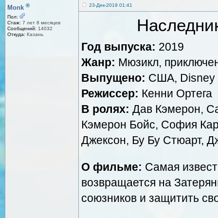
®
23-Дек-2019 01:41
Monk
Пол:
Наследник
Стаж:
7 лет 8 месяцев
Сообщений:
14032
Откуда:
Казань
Год выпуска:
2019
Жанр:
Мюзикл, приключе
Выпущено:
США, Disney
Режиссер:
Кенни Ортега
В ролях:
Дав Кэмерон, С
Кэмерон Бойс, София Ка
Джексон, Бу Бу Стюарт, 
О фильме:
Самая известн
возвращается на Затерян
союзников и защитить св