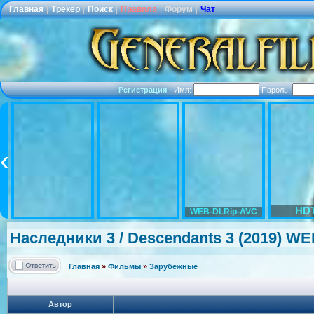
Главная
|
Трекер
|
Поиск
|
Правила
|
Форум
|
Чат
Регистрация
·
Имя:
Пароль:
HD
WEB-DLRip-AVC
Наследники 3 / Descendants 3 (2019) WEB
Главная
»
Фильмы
»
Зарубежные
Автор