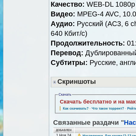
Качество:
WEB-DL 1080p
Видео:
MPEG-4 AVC, 10.0
Аудио:
Русский (AC3, 6 ch
640 Кбит/с)
Продолжительность:
01:
Перевод:
Дублированный 
Субтитры:
Русские, англ
Скриншоты
Скачать
Скачать бесплатно и на ма
Как скачивать?
·
Что такое торрент?
·
Рейт
Связанные раздачи "
Нас
ДОБАВЛЕН
1 Ноя 24
Наследники. Дар крови [1-12 се