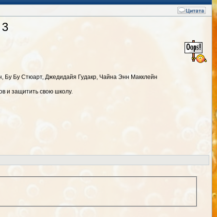
 3
, Бу Бу Стюарт, Джедидайя Гудакр, Чайна Энн Макклейн
в и защитить свою школу.