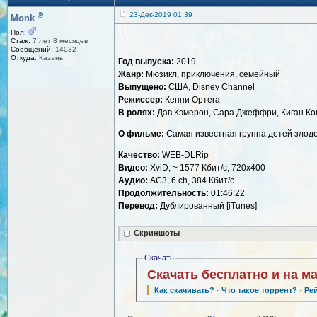
®
23-Дек-2019 01:39
Monk
Пол:
Стаж:
7 лет 8 месяцев
Сообщений:
14032
Откуда:
Казань
Год выпуска:
2019
Жанр:
Мюзикл, приключения, семейный
Выпущено:
США, Disney Channel
Режиссер:
Кенни Ортега
В ролях:
Дав Кэмерон, Сара Джеффри, Киган Кон
О фильме:
Самая известная группа детей злоде
Качество:
WEB-DLRip
Видео:
XviD, ~ 1577 Кбит/с, 720x400
Аудио:
AC3, 6 ch, 384 Кбит/с
Продолжительность:
01:46:22
Перевод:
Дублированный [iTunes]
Скриншоты
Скачать
Скачать бесплатно и на м
Как скачивать?
·
Что такое торрент?
·
Ре