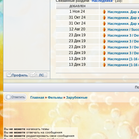
Связанные раздачи "
Наследники
" (10):
ДОБАВЛЕН
1 Ноя 24
Наследники. Дар к
31 Окт 24
Наследники. Дар кр
31 Окт 24
Наследники. Дар кр
12 Авг 20
Наследники / Succe
23 Дек 19
Наследники 3 / De
23 Дек 19
Наследники 3 / De
23 Дек 19
Наследники 3 / De
21 Дек 19
Наследники 3 / De
13 Дек 19
Наследники [1-16 с
13 Дек 19
Наследники [1-16 с
По
Главная
»
Фильмы
»
Зарубежные
Вы
не можете
начинать темы
Вы
не можете
отвечать на сообщения
Вы
не можете
редактировать свои сообщения