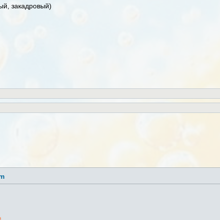
й, закадровый)
lm