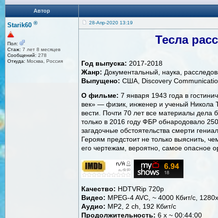
Автор
®
28-Апр-2020 13:19
Starik60
Тесла расс
Пол:
Стаж:
7 лет 8 месяцев
Сообщений:
278
Откуда:
Москва, Россия
Год выпуска:
2017-2018
Жанр:
Документальный, наука, расследов
Выпущено:
США, Discovery Communicatio
О фильме:
7 января 1943 года в гостин
век» — физик, инженер и ученый Никола 
вести. Почти 70 лет все материалы дела 
только в 2016 году ФБР обнародовало 250
загадочные обстоятельства смерти гениал
Героям предстоит не только выяснить, че
его чертежам, вероятно, самое опасное о
Качество:
HDTVRip 720p
Видео:
MPEG-4 AVC, ~ 4000 Кбит/с, 1280x
Аудио:
MP2, 2 ch, 192 Кбит/с
Продолжительность:
6 х ~ 00:44:00