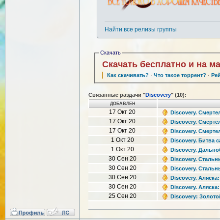
Найти все релизы группы
Скачать
Скачать бесплатно и на м
Как скачивать?
·
Что такое торрент?
·
Ре
Связанные раздачи "
Discovery
" (10):
ДОБАВЛЕН
17 Окт 20
Discovery. Смертел
17 Окт 20
Discovery. Смертел
17 Окт 20
Discovery. Смертел
1 Окт 20
Discovery. Битва с
1 Окт 20
Discovery. Дально
30 Сен 20
Discovery. Стальны
30 Сен 20
Discovery. Стальны
30 Сен 20
Discovery. Аляска:
30 Сен 20
Discovery. Аляска:
25 Сен 20
Discovery: Золотой