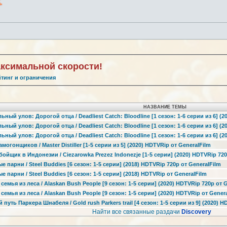
аксимальной скорости!
йтинг и ограничения
НАЗВАНИЕ ТЕМЫ
ьный улов: Дорогой отца / Deadliest Catch: Bloodline [1 сезон: 1-6 серии из 6] (2
ьный улов: Дорогой отца / Deadliest Catch: Bloodline [1 сезон: 1-6 серии из 6] (
ьный улов: Дорогой отца / Deadliest Catch: Bloodline [1 сезон: 1-6 серии из 6] (
амогонщиков / Master Distiller [1-5 серии из 5] (2020) HDTVRip от GeneralFilm
бойщик в Индонезии / Ciezarowka Prezez Indonezje [1-5 серии] (2020) HDTVRip 720
е парни / Steel Buddies [6 сезон: 1-5 серии] (2018) HDTVRip 720p от GeneralFilm
е парни / Steel Buddies [6 сезон: 1-5 серии] (2018) HDTVRip от GeneralFilm
 семья из леса / Alaskan Bush People [9 сезон: 1-5 серии] (2020) HDTVRip 720p от 
 семья из леса / Alaskan Bush People [9 сезон: 1-5 серии] (2020) HDTVRip от Gener
 путь Паркера Шнабеля / Gold rush Parkers trail [4 сезон: 1-5 серии из 9] (2020) 
Найти все связанные раздачи
Discovery