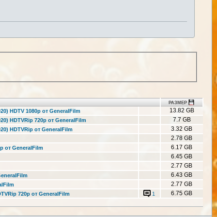
РАЗМЕР
13.82 GB
020) HDTV 1080p от GeneralFilm
7.7 GB
2020) HDTVRip 720p от GeneralFilm
3.32 GB
2020) HDTVRip от GeneralFilm
2.78 GB
6.17 GB
p от GeneralFilm
6.45 GB
2.77 GB
6.43 GB
GeneralFilm
2.77 GB
alFilm
6.75 GB
HDTVRip 720p от GeneralFilm
1