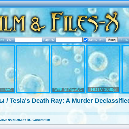
ция
·
Имя:
Пароль:
Запомнить
·
Забы
HDTV 1080p
ip-AVC
WEB-DLRip-AVC
 / Tesla's Death Ray: A Murder Declassifie
ные Фильмы от RG Generalfilm