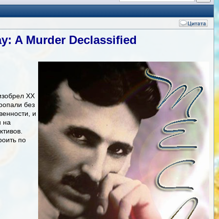
: A Murder Declassified
изобрел XX
ропали без
венности, и
и на
ктивов.
роить по