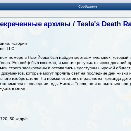
Сообщение
екреченные архивы / Tesla's Death Ray
ание, история
ns, LLC.
ичном номере в Нью-Йорке был найден мертвым «человек, который 
Тесла. Его сейф был взломан, и многие результаты исследований п
были строго засекречены и оставались недоступны широкой общест
 документов, которые могут пролить свет на последние дни жизни 
ьного изобретателя. На поиски ответов отправляется команда дете
м занимался в последние годы Никола Тесла, но и попытаться пост
ружие в мире.
720, 50 кадр/с