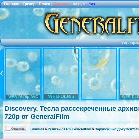
Главная
|
Трекер
|
Поиск
|
Правила
|
Форум
|
Чат
Регистра
WEB-DLRip
WEB-DLRip-AVC
WEB-DLR
Discovery. Тесла рассекреченн
ые архивы
720p от GeneralFilm
Главная
»
Релизы от RG Generalfilm
»
Зарубежные Документаль