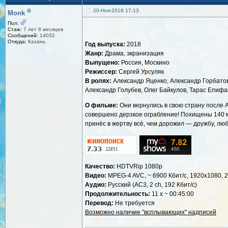
®
20-Ноя-2018 17:13
Monk
Пол:
Стаж:
7 лет 8 месяцев
Сообщений:
14032
Откуда:
Казань
Год выпуска:
2018
Жанр:
Драма, экранизация
Выпущено:
Россия, Москино
Режиссер:
Сергей Урсуляк
В ролях:
Александр Яценко, Александр Горбатов
Александр Голубев, Олег Байкулов, Тарас Епифан
О фильме:
Они вернулись в свою страну после А
совершено дерзкое ограбление! Похищены 140 м
принёс в жертву всё, чем дорожил — дружбу, лю
Качество:
HDTVRip 1080p
Видео:
MPEG-4 AVC, ~ 6900 Кбит/с, 1920x1080, 2
Аудио:
Русский (АС3, 2 ch, 192 Кбит/с)
Продолжительность:
11 x ~ 00:45:00
Перевод:
Не требуется
Возможно наличие "всплывающих" надписей