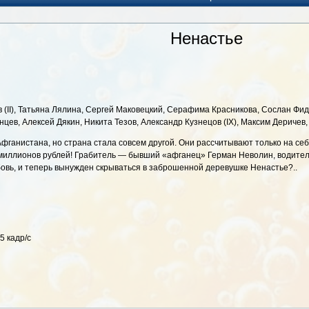
Ненастье
 (II), Татьяна Лялина, Сергей Маковецкий, Серафима Красникова, Сослан Фид
цев, Алексей Дякин, Никита Тезов, Александр Кузнецов (IX), Максим Деричев, 
фганистана, но страна стала совсем другой. Они рассчитывают только на себя
иллионов рублей! Грабитель — бывший «афганец» Герман Неволин, водитель
бовь, и теперь вынужден скрываться в заброшенной деревушке Ненастье?..
5 кадр/с