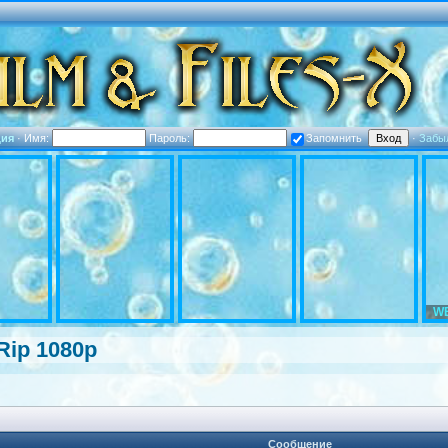
ция
·
Имя:
Пароль:
Запомнить
·
Забы
WE
Rip 1080p
Сообщение