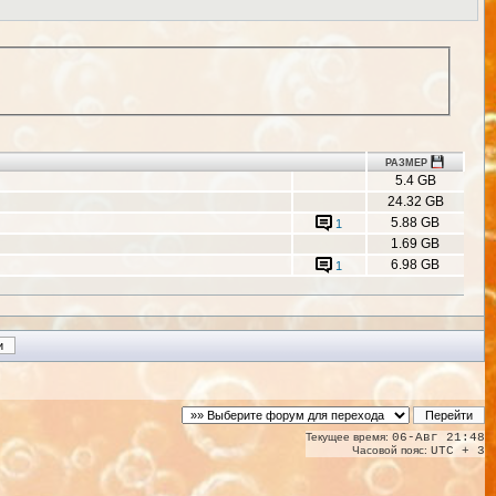
РАЗМЕР
5.4 GB
24.32 GB
5.88 GB
1
1.69 GB
6.98 GB
1
Текущее время:
06-Авг 21:48
Часовой пояс:
UTC + 3