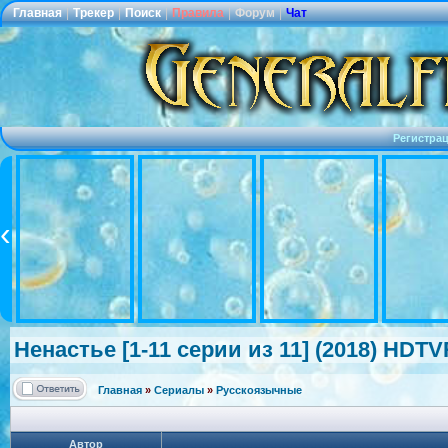
Главная
|
Трекер
|
Поиск
|
Правила
|
Форум
|
Чат
Регистра
Ненастье [1-11 серии из 11] (2018) HDTV
Главная
»
Сериалы
»
Русскоязычные
Автор