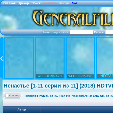
Главная
|
Трекер
|
Поиск
|
Правила
|
Форум
|
Чат
Регистрация
·
Имя:
Пароль:
HDTV 
WEB-DLRip-AVC
WEB-DLRip-AVC
Ненастье [1-11 серии из 11] (2018) HDTVR
Главная
»
Релизы от RG Files-x
»
Русскоязычные сериалы от RG 
Автор