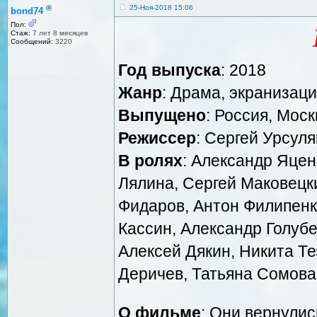
®
25-Ноя-2018 15:06
bond74
Пол:
Стаж:
7 лет 8 месяцев
Сообщений:
3220
Год выпуска
: 2018
Жанр
: Драма, экранизац
Выпущено
: Россия, Мос
Режиссер
: Сергей Урсуля
В ролях
: Александр Яценк
Лялина, Сергей Маковецк
Фидаров, Антон Филипенк
Кассин, Александр Голубе
Алексей Дякин, Никита Те
Деричев, Татьяна Сомова,
О фильме
: Они вернулис