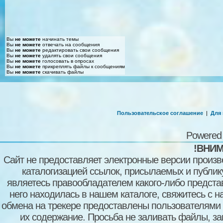
Вы
не можете
начинать темы
Вы
не можете
отвечать на сообщения
Вы
не можете
редактировать свои сообщения
Вы
не можете
удалять свои сообщения
Вы
не можете
голосовать в опросах
Вы
не можете
прикреплять файлы к сообщениям
Вы
не можете
скачивать файлы
Пользовательское соглашение
|
Для
Powered
!ВНИМ
Сайт не предоставляет электронные версии произв
каталогизацией ссылок, присылаемых и публи
являетесь правообладателем какого-либо представ
него находилась в нашем каталоге, свяжитесь с 
обмена на трекере предоставлены пользователями с
их содержание. Просьба не заливать файлы, з