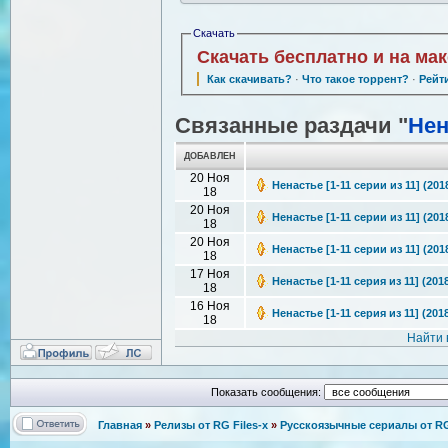
Скачать
Скачать бесплатно и на ма
Как скачивать?
·
Что такое торрент?
·
Рейт
Связанные раздачи "
Нен
ДОБАВЛЕН
20 Ноя
Ненастье [1-11 серии из 11] (201
18
20 Ноя
Ненастье [1-11 серии из 11] (20
18
20 Ноя
Ненастье [1-11 серии из 11] (20
18
17 Ноя
Ненастье [1-11 серия из 11] (201
18
16 Ноя
Ненастье [1-11 серия из 11] (201
18
Найти 
Показать сообщения:
Главная
»
Релизы от RG Files-x
»
Русскоязычные сериалы от RG 