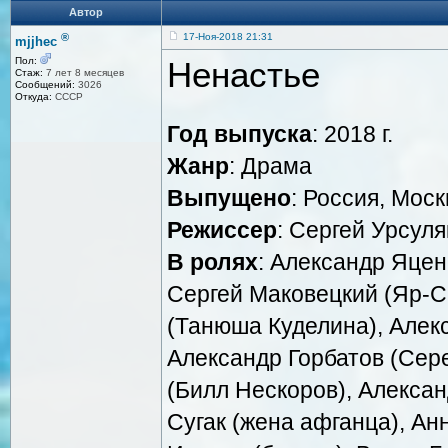
Автор
®
17-Ноя-2018 21:31
mjjhec
Ненастье
Пол:
Стаж:
7 лет 8 месяцев
Сообщений:
3026
Откуда:
СССР
Год выпуска
: 2018 г.
Жанр
: Драма
Выпущено
: Россия, Мос
Режиссер
: Сергей Урсуля
В ролях
: Александр Яцен
Сергей Маковецкий (Яр-С
(Танюша Куделина), Алекс
Александр Горбатов (Сер
(Билл Нескоров), Алекса
Сугак (жена афганца), Ан