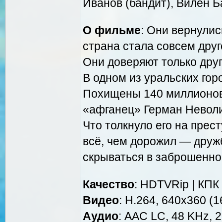
Иванов (бандит), Вилен Б
О фильме
: Они вернулис
страна стала совсем друг
Они доверяют только друг
В одном из уральских гор
Похищены 140 миллионов
«афганец» Герман Неволи
Что толкнуло его на прес
всё, чем дорожил — друж
скрываться в заброшенно
Качество
: HDTVRip | КПК
Видео
: Н.264, 640x360 (1
Аудио
: AAC LC, 48 KHz, 2