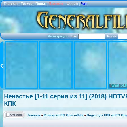
Главная
|
Трекер
|
Поиск
|
Правила
|
Форум
|
Чат
Регистрация
·
Имя:
Пароль:
WEB-DLR
Ненастье [1-11 серия из 11] (2018) HDTVR
КПК
Главная
»
Релизы от RG Generalfilm
»
Видео для КПК от RG Gene