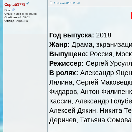
®
15-Ноя-2018 11:20
Серый1779
Пол:
Стаж:
7 лет 8 месяцев
Сообщений:
3701
Откуда:
Украина
Год выпуска:
2018
Жанр:
Драма, экранизац
Выпущено:
Россия, Мос
Режиссер:
Сергей Урсуля
В ролях:
Александр Яценко
Лялина, Сергей Маковецк
Фидаров, Антон Филипенк
Кассин, Александр Голубе
Алексей Дякин, Никита Те
Деричев, Татьяна Сомова,