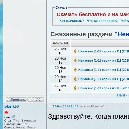
Скачать
Скачать бесплатно и на ма
Как скачивать?
·
Что такое торрент?
·
Рейт
Связанные раздачи "
Нен
ДОБАВЛЕН
25 Ноя
Ненастье [1-11 серии из 11] (201
18
20 Ноя
Ненастье [1-11 серии из 11] (201
18
20 Ноя
Ненастье [1-11 серии из 11] (20
18
20 Ноя
Ненастье [1-11 серии из 11] (20
18
17 Ноя
Ненастье [1-11 серия из 11] (201
18
Найти 
Starik60
15-Ноя-2018 11:51
(спустя 30 минут)
Здравствуйте. Когда пла
Пол:
Стаж:
7 лет 8 месяцев
Сообщений:
278
Откуда:
Москва, Россия