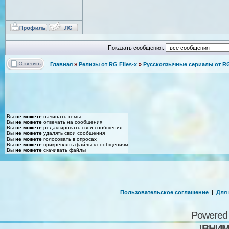
Показать сообщения:
Главная
»
Релизы от RG Files-x
»
Русскоязычные сериалы от RG 
Вы
не можете
начинать темы
Вы
не можете
отвечать на сообщения
Вы
не можете
редактировать свои сообщения
Вы
не можете
удалять свои сообщения
Вы
не можете
голосовать в опросах
Вы
не можете
прикреплять файлы к сообщениям
Вы
не можете
скачивать файлы
Пользовательское соглашение
|
Для
Powered
!ВНИМ