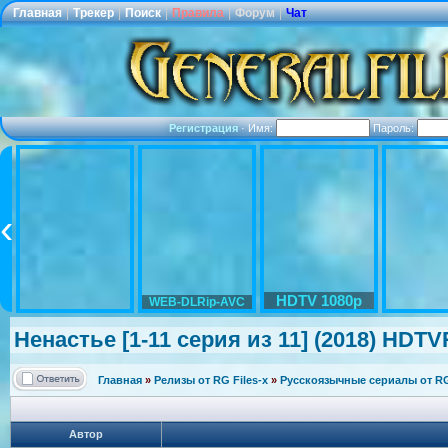
Главная
|
Трекер
|
Поиск
|
Правила
|
Форум
|
Чат
Регистрация
·
Имя:
Пароль:
HDTV 1080p
WEB-DLRip-AVC
Ненастье [1-11 серия из 11] (2018) HDTVR
Главная
»
Релизы от RG Files-x
»
Русскоязычные сериалы от RG 
Автор