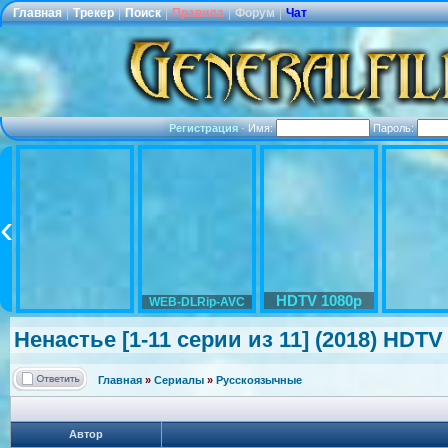
Главная
|
Трекер
|
Поиск
|
Правила
|
Форум
|
Чат
Регистрация
·
Имя:
Пароль:
HDTV 1080p
WEB-DLRip-AVC
Ненастье [1-11 серии из 11] (2018) HDTV
Главная
»
Сериалы
»
Русскоязычные
Автор