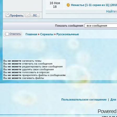
16 Ноя
Ненастье [1-11 серия из 11] (201
18
Найти 
Показать сообщения:
Главная
»
Сериалы
»
Русскоязычные
Вы
не можете
начинать темы
Вы
не можете
отвечать на сообщения
Вы
не можете
редактировать свои сообщения
Вы
не можете
удалять свои сообщения
Вы
не можете
голосовать в опросах
Вы
не можете
прикреплять файлы к сообщениям
Вы
не можете
скачивать файлы
Пользовательское соглашение
|
Для
Powered