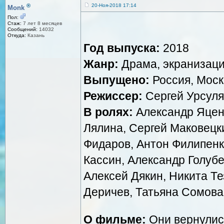
®
20-Ноя-2018 17:14
Monk
Пол:
Стаж:
7 лет 8 месяцев
Сообщений:
14032
Откуда:
Казань
Год выпуска:
2018
Жанр:
Драма, экранизац
Выпущено:
Россия, Мос
Режиссер:
Сергей Урсуля
В ролях:
Александр Яценко
Лялина, Сергей Маковецк
Фидаров, Антон Филипенк
Кассин, Александр Голубе
Алексей Дякин, Никита Те
Деричев, Татьяна Сомова,
О фильме:
Они вернулись