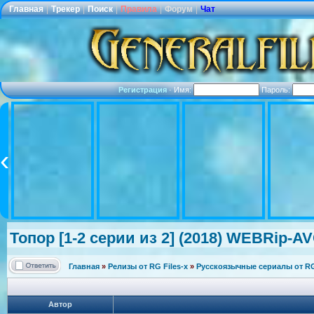
Главная
|
Трекер
|
Поиск
|
Правила
|
Форум
|
Чат
Регистрация
·
Имя:
Пароль:
Топор [1-2 серии из 2] (2018) WEBRip-AVC
Главная
»
Релизы от RG Files-x
»
Русскоязычные сериалы от RG 
Автор