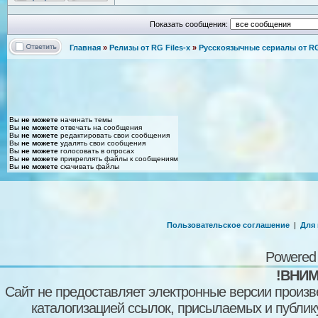
Показать сообщения:
Главная
»
Релизы от RG Files-x
»
Русскоязычные сериалы от RG 
Вы
не можете
начинать темы
Вы
не можете
отвечать на сообщения
Вы
не можете
редактировать свои сообщения
Вы
не можете
удалять свои сообщения
Вы
не можете
голосовать в опросах
Вы
не можете
прикреплять файлы к сообщениям
Вы
не можете
скачивать файлы
Пользовательское соглашение
|
Для
Powered
!ВНИМ
Сайт не предоставляет электронные версии произв
каталогизацией ссылок, присылаемых и публи