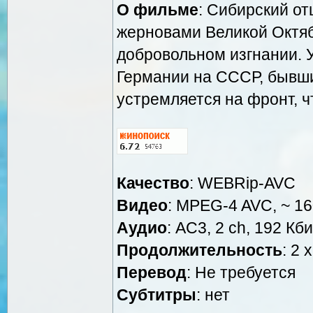
О фильме
: Сибирский о
жерновами Великой Октяб
добровольном изгнании. 
Германии на СССР, бывши
устремляется на фронт, 
Качество
: WEBRip-AVC
Видео
: MPEG-4 AVC, ~ 16
Аудио
: AC3, 2 ch, 192 Кби
Продолжительность
: 2 
Перевод
: Не требуется
Cубтитры
: нет