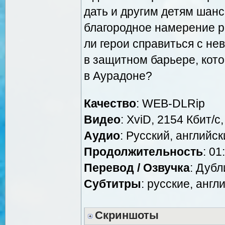
дать и другим детям шанс
благородное намерение р
ли герои справиться с н
в защитном барьере, кот
в Аурадоне?
Качество
: WEB-DLRip
Видео
: XviD, 2154 Кбит/с
Аудио
: Русский, английск
Продолжительность
: 01
Перевод / Озвучка
: Дубл
Cубтитры
: русские, англ
Скриншоты