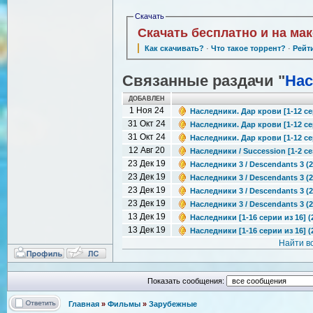
Скачать
Скачать бесплатно и на ма
Как скачивать?
·
Что такое торрент?
·
Рейт
Связанные раздачи "
Нас
ДОБАВЛЕН
1 Ноя 24
Наследники. Дар крови [1-12 се
31 Окт 24
Наследники. Дар крови [1-12 сер
31 Окт 24
Наследники. Дар крови [1-12 сер
12 Авг 20
Наследники / Succession [1-2 се
23 Дек 19
Наследники 3 / Descendants 3 (
23 Дек 19
Наследники 3 / Descendants 3 (2
23 Дек 19
Наследники 3 / Descendants 3 (
23 Дек 19
Наследники 3 / Descendants 3 (
13 Дек 19
Наследники [1-16 серии из 16] (
13 Дек 19
Наследники [1-16 серии из 16] (
Найти в
Показать сообщения:
Главная
»
Фильмы
»
Зарубежные