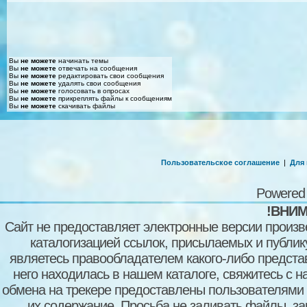
Вы
не можете
начинать темы
Вы
не можете
отвечать на сообщения
Вы
не можете
редактировать свои сообщения
Вы
не можете
удалять свои сообщения
Вы
не можете
голосовать в опросах
Вы
не можете
прикреплять файлы к сообщениям
Вы
не можете
скачивать файлы
Пользовательское соглашение
|
Для
Powered
!ВНИМ
Сайт не предоставляет электронные версии произв
каталогизацией ссылок, присылаемых и публи
являетесь правообладателем какого-либо представ
него находилась в нашем каталоге, свяжитесь с 
обмена на трекере предоставлены пользователями с
их содержание. Просьба не заливать файлы, з