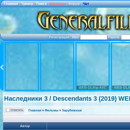
Главная
|
Трекер
|
Поиск
|
Правила
|
Форум
|
Чат
Регистрация
·
Имя:
Пароль:
WEB-DLRip-AVC
WEB-DLR
Наследники 3 / Descendants 3 (2019) W
Главная
»
Фильмы
»
Зарубежные
Автор