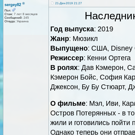
®
21-Дек-2019 21:27
sergey82
Пол:
Наследник
Стаж:
7 лет 8 месяцев
Сообщений:
245
Откуда:
Украина
Год выпуска
: 2019
Жанр
: Мюзикл
Выпущено
: США, Disney
Режиссер
: Кенни Ортега
В ролях
: Дав Кэмерон, С
Кэмерон Бойс, София Ка
Джексон, Бу Бу Стюарт, 
О фильме
: Мэл, Иви, Ка
Остров Потерянных - в то
жили и готовились пойти 
Однако теперь они отправ