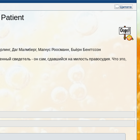
Patient
орлинг, Даг Малмберг, Магнус Роосманн, Бьёрн Бенгтссон
енный свидетель - он сам, сдавшийся на милость правосудия. Что это,