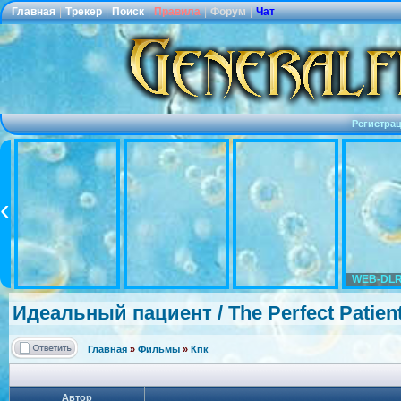
Главная
|
Трекер
|
Поиск
|
Правила
|
Форум
|
Чат
Регистра
WEB-DLR
Идеальный пациент / The Perfect Patient
Главная
»
Фильмы
»
Кпк
Автор