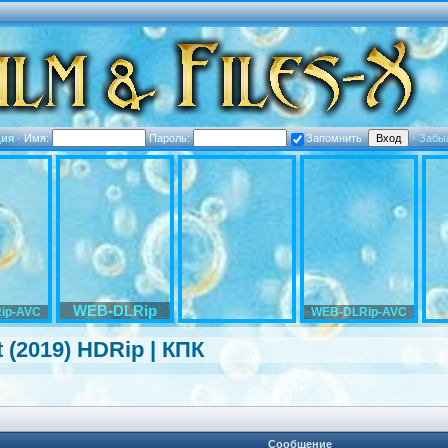
ция
·
Имя:
Пароль:
Запомнить
·
Забы
WEB-DLRip
ip-AVC
WEB-DLRip-AVC
 (2019) HDRip | КПК
Сообщение