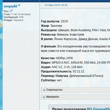
®
01-Мар-2020 18:46
sergey82
Пол:
Стаж:
7 лет 8 месяцев
Сообщений:
245
Откуда:
Украина
Год выпуска
: 2019
Жанр
: Триллер
Выпущено
: Швеция, Brain Academy, Film i Väst, N
Режиссер
: Микаэль Хофстрём
В ролях
: Йонас Карлссон, Давид Денсик, Альба 
О фильме
: Его изощренному уму позавидовал бы
муки совести или очередной ход в его чудовищно
Качество
: HDRip | КПК
Видео
: MPEG-4 AVC, 640х240, 550 kb/s, 24.000 F
Аудио
: AAC LC, 2 ch, 128 kb/s
Продолжительность
: 02:11:21
Перевод / Озвучка
: Дублированный [iTunes]
Cубтитры
: нет
Скриншоты
MediaInfo
Релиз подготовлен
RG Generalfi