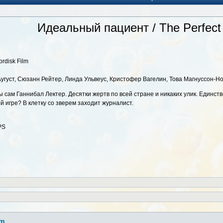
Идеальный пациент / The Perfect 
ordisk Film
Аугуст, Сюзанн Рейтер, Линда Ульвеус, Кристофер Вагелин, Това Магнуссон-Н
 сам Ганнибал Лектер. Десятки жертв по всей стране и никаких улик. Единств
й игре? В клетку со зверем заходит журналист.
PS
lm