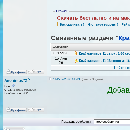
Скачать
Скачать бесплатно и на ма
Как скачивать?
·
Что такое торрент?
·
Рейт
Связанные раздачи "
Кра
ДОБАВЛЕН
6 Июл 26
Крайние меры [1 сезон: 1-16 сер
15 Июн
Крайние меры [1-16 серии из 16]
26
Найти вс
®
11-Июн-2026 01:43
(спустя 9 дней)
Anonimus72
Пол:
Добав
Стаж:
1 год 5 месяцев
Сообщений:
282
Показать сообщения: