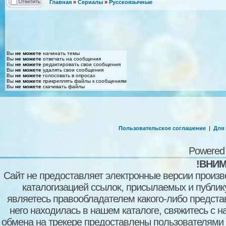
Главная
»
Сериалы
»
Русскоязычные
Вы
не можете
начинать темы
Вы
не можете
отвечать на сообщения
Вы
не можете
редактировать свои сообщения
Вы
не можете
удалять свои сообщения
Вы
не можете
голосовать в опросах
Вы
не можете
прикреплять файлы к сообщениям
Вы
не можете
скачивать файлы
Пользовательское соглашение
|
Для
Powered
!ВНИМ
Сайт не предоставляет электронные версии произв
каталогизацией ссылок, присылаемых и публи
являетесь правообладателем какого-либо представ
него находилась в нашем каталоге, свяжитесь с 
обмена на трекере предоставлены пользователями с