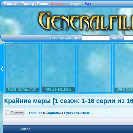
Главная
|
Трекер
|
Поиск
|
Правила
|
Форум
|
Чат
Регистрация
·
Имя:
Пароль:
WEB-DLRip
WEB-DLRip-AVC
WEB-DLR
Крайние меры [1 сезон: 1-16 серии из 1
Главная
»
Сериалы
»
Русскоязычные
Автор