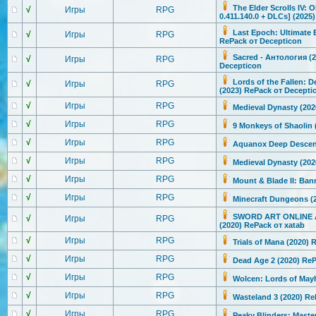
The Elder Scrolls IV: 
√
Игры
RPG
0.411.140.0 + DLCs] (2025
Last Epoch: Ultimate E
√
Игры
RPG
RePack от Decepticon
Sacred - Антология (
√
Игры
RPG
Decepticon
Lords of the Fallen: D
√
Игры
RPG
(2023) RePack от Decepti
√
Игры
RPG
Medieval Dynasty (202
√
Игры
RPG
9 Monkeys of Shaolin (
√
Игры
RPG
Aquanox Deep Descent
√
Игры
RPG
Medieval Dynasty (202
√
Игры
RPG
Mount & Blade II: Ban
√
Игры
RPG
Minecraft Dungeons (2
SWORD ART ONLINE Al
√
Игры
RPG
(2020) RePack от xatab
√
Игры
RPG
Trials of Mana (2020)
√
Игры
RPG
Dead Age 2 (2020) ReP
√
Игры
RPG
Wolcen: Lords of May
√
Игры
RPG
Wasteland 3 (2020) Re
√
Игры
RPG
Peaky Blinders: Maste