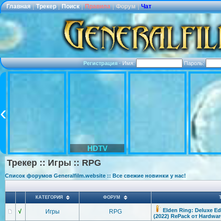
Главная
|
Трекер
|
Поиск
|
Правила
|
Форум
|
Чат
Регистрация
·
Имя:
Пароль:
HDTV
Трекер :: Игры :: RPG
Список форумов Generalfilm.website :: Все свежие новинки у нас!
КАТЕГОРИЯ
ФОРУМ
Elden Ring: Deluxe Edi
√
Игры
RPG
(2022) RePack от Hardwar