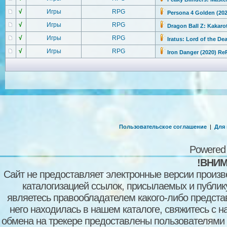
√
Игры
RPG
Persona 4 Golden (202
√
Игры
RPG
Dragon Ball Z: Kakaro
√
Игры
RPG
Iratus: Lord of the De
√
Игры
RPG
Iron Danger (2020) Re
Пользовательское соглашение
|
Для
Powered
!ВНИМ
Сайт не предоставляет электронные версии произв
каталогизацией ссылок, присылаемых и публи
являетесь правообладателем какого-либо представ
него находилась в нашем каталоге, свяжитесь с 
обмена на трекере предоставлены пользователями с