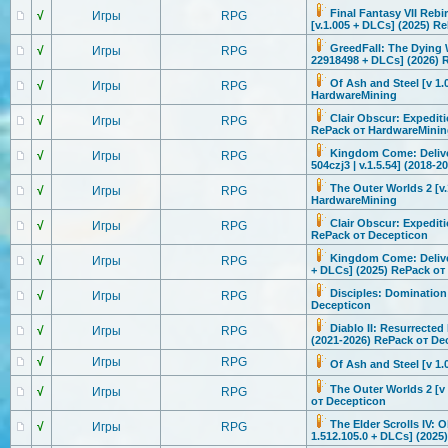
Final Fantasy VII Rebir
√
Игры
RPG
[v.1.005 + DLCs] (2025) R
GreedFall: The Dying W
√
Игры
RPG
22918498 + DLCs] (2026) 
Of Ash and Steel [v 1.
√
Игры
RPG
HardwareMini
ng
Clair Obscur: Expediti
√
Игры
RPG
RePack от HardwareMini
n
Kingdom Come: Deliver
√
Игры
RPG
504czj3 | v.1.5.54] (2018
The Outer Worlds 2 [v.
√
Игры
RPG
HardwareMini
ng
Clair Obscur: Expediti
√
Игры
RPG
RePack от Decepticon
Kingdom Come: Delivera
√
Игры
RPG
+ DLCs] (2025) RePack от
Disciples: Domination 
√
Игры
RPG
Decepticon
Diablo II: Resurrected 
√
Игры
RPG
(2021-2026) RePack от De
√
Игры
RPG
Of Ash and Steel [v 1
The Outer Worlds 2 [v 
√
Игры
RPG
от Decepticon
The Elder Scrolls IV: 
√
Игры
RPG
1.512.105.0 + DLCs] (202