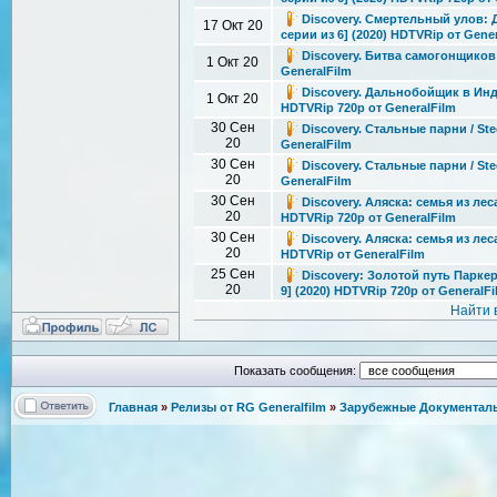
Discovery. Смертельный улов: До
17 Окт 20
серии из 6] (2020) HDTVRip от Gene
Discovery. Битва самогонщиков / 
1 Окт 20
GeneralFilm
Discovery. Дальнобойщик в Индо
1 Окт 20
HDTVRip 720p от GeneralFilm
30 Сен
Discovery. Стальные парни / Ste
20
GeneralFilm
30 Сен
Discovery. Стальные парни / Ste
20
GeneralFilm
30 Сен
Discovery. Аляска: семья из леса
20
HDTVRip 720p от GeneralFilm
30 Сен
Discovery. Аляска: семья из леса
20
HDTVRip от GeneralFilm
25 Сен
Discovery: Золотой путь Паркера
20
9] (2020) HDTVRip 720p от GeneralF
Найти 
Показать сообщения:
Главная
»
Релизы от RG Generalfilm
»
Зарубежные Документаль