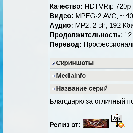
Качество:
HDTVRip 720p
Видео:
MPEG-2 AVC, ~ 40
Аудио:
MP2, 2 ch, 192 Кби
Продолжительность:
12 
Перевод:
Профессиональ
Скриншоты
MediaInfo
Название серий
Благодарю за отличный п
Релиз от: